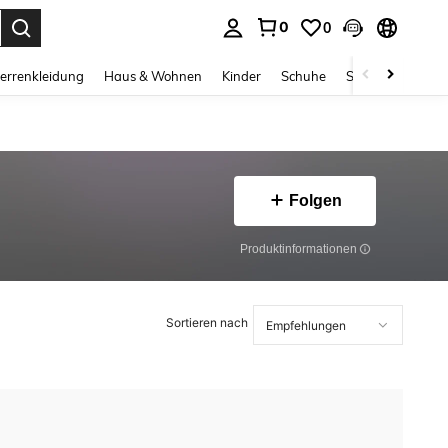
0
0
ess Enter to select.
errenkleidung
Haus & Wohnen
Kinder
Schuhe
Schmuck & Acces
Folgen
Produktinformationen
Sortieren nach