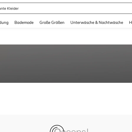
ante Kleider
and down arrow keys to navigate search Zuletzt gesucht and Suche und Finde. Pr
dung
Bademode
Große Größen
Unterwäsche & Nachtwäsche
H