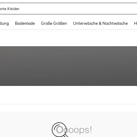
ante Kleider
and down arrow keys to navigate search Zuletzt gesucht and Suche und Finde. Pr
dung
Bademode
Große Größen
Unterwäsche & Nachtwäsche
H