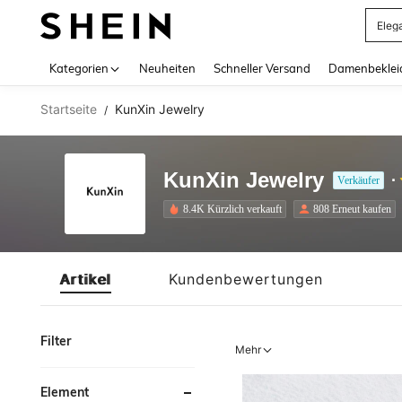
Eleg
Use up 
Kategorien
Neuheiten
Schneller Versand
Damenbeklei
Startseite
KunXin Jewelry
/
KunXin Jewelry
Verkäufer
8.4K Kürzlich verkauft
808 Erneut kaufen
Artikel
Kundenbewertungen
Filter
Mehr
Element