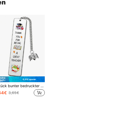
en
0,01€ sparen
1 Stück bunter bedruckter Edelstahl-Lesezeichen für Lehrertag/Abschluss/Weihnachten/Schulanfang, modisches und langanhaltend Lesezeichen ist das beste Geschenk für Lehrer.
64€
3,65€