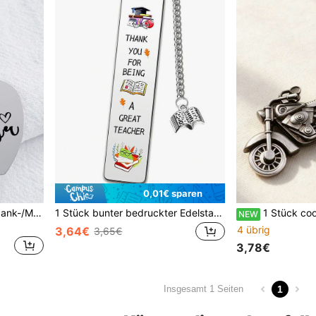
0,01€ sparen
1 Stück Muttertags-/Erntedank-/Muttertagsgeschenk für Mama, das beste Segensgeschenk für Mama
1 Stück bunter bedruckter Edelstahl-Lesezeichen für Lehrertag/Abschluss/Weihnachten/Schulanfang, modisches und langanhaltend Lesezeichen ist das beste Geschenk für Lehrer.
1 Stück cooler Motorrad Schlüsselanhänger, sü
NEW
4 übrig
3,64€
3,65€
3,78€
1
Insgesamt 1 Seiten