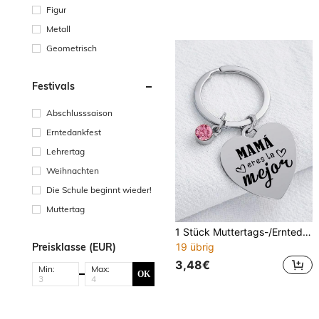
Figur
Metall
Geometrisch
Festivals
Abschlusssaison
Erntedankfest
Lehrertag
Weihnachten
Die Schule beginnt wieder!
Muttertag
1 Stück Muttertags-/Erntedank-/Muttertagsgeschenk für Mama, das beste Segensgeschenk für Mama
Preisklasse (EUR)
19 übrig
3,48€
Min:
Max:
OK