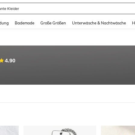
ante Kleider
and down arrow keys to navigate search Zuletzt gesucht and Suche und Finde. Pr
dung
Bademode
Große Größen
Unterwäsche & Nachtwäsche
H
4.90