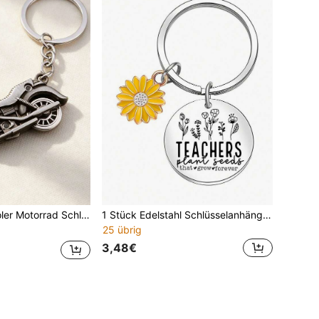
ßer Motorrad Anhänger Accessoire für Jungen, Schüler Rucksack Anhänger
1 Stück Edelstahl Schlüsselanhänger, ideales Geschenk für Lehrer am Lehrertag, Abschluss, Thanksgiving und um Mentoren Dankbarkeit auszudrücken
25 übrig
3,48€