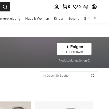
0
0
ess Enter to select.
errenkleidung
Haus & Wohnen
Kinder
Schuhe
Schmuck & Acces
Folgen
113 Follower
Produktinformationen