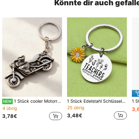
Könnte dir auch gefall
1 Stück cooler Motorrad Schlüsselanhänger, süßer Motorrad Anhänger Accessoire für Jungen, Schüler Rucksack Anhänger
1 Stück Edelstahl Schlüsselanhänger, ideales Geschenk für Lehrer am Lehrertag, Abschluss, Thanksgiving und um Mentoren Dankbarkeit auszudrücken
NEW
25 übrig
4 übrig
3,
3,48€
3,78€