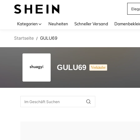
Eleg
Use up 
Kategorien
Neuheiten
Schneller Versand
Damenbeklei
Startseite
GULU69
/
GULU69
Verkäufer