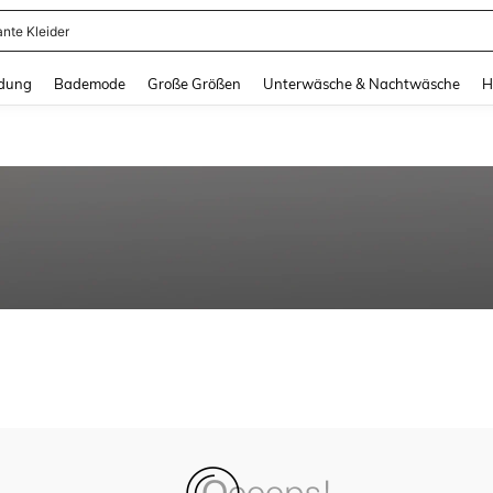
ante Kleider
and down arrow keys to navigate search Zuletzt gesucht and Suche und Finde. Pr
dung
Bademode
Große Größen
Unterwäsche & Nachtwäsche
H