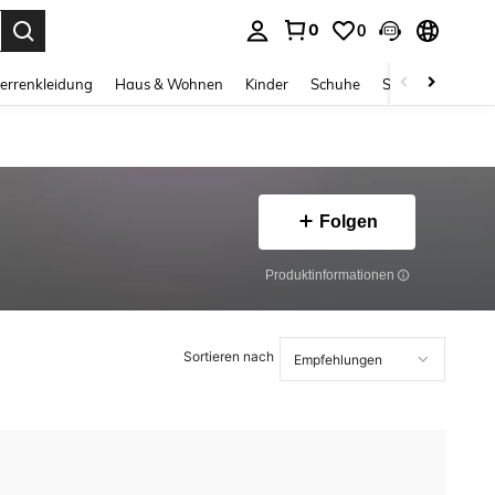
0
0
ess Enter to select.
errenkleidung
Haus & Wohnen
Kinder
Schuhe
Schmuck & Acces
Folgen
Produktinformationen
Sortieren nach