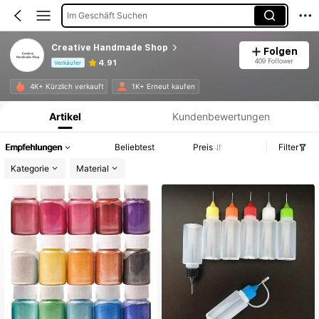
Im Geschäft Suchen
Creative Handmade Shop
Folgen
409 Follower
4.91
Verkäufer
Produktinformation: Preisangabe, Verkaufs- und Lagerbestandsdetails.
4K+ Kürzlich verkauft
1K+ Erneut kaufen
Artikel
Kundenbewertungen
Empfehlungen
Beliebtest
Preis
Filter
Kategorie
Material