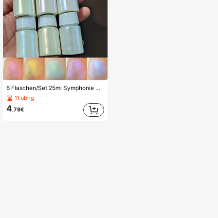
6 Flaschen/Set 25ml Symphonie Glitzer Glimmer Pigmente für Epoxidharz Färbung, Pulver Magie Chamäleon polarisierte Aurora Perlglanz Pigmente für Schmuckherstellung, Schleim Färbemittel
11 übrig
4
,78€