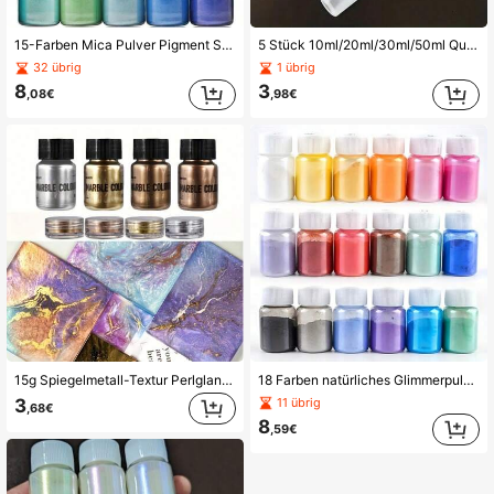
15-Farben Mica Pulver Pigment Set für Epoxidharz Farbstoff - feine, leichte und vielseitige Farben für DIY Handwerk und Schmuckherstellung
5 Stück 10ml/20ml/30ml/50ml Quetschflaschen Nadeltülle PE Klebstoffapplikator Flasche Bastelbedarf transparent für Papier Quilling Scrapbooking Dekoration DIY Harz Basteln
32 übrig
1 übrig
8
3
,08€
,98€
15g Spiegelmetall-Textur Perlglanz Epoxidharz Farbstoff Marmor Metallfarbe Pigment Harz Farbstoff Schmuckherstellung Harzeinspritzform
18 Farben natürliches Glimmerpulver, geeignet zum Herstellen von leuchtenden Epoxidharz- und Schmuckstücken - hervorragend zum Gießen und Färben von Harz
3
11 übrig
,68€
8
,59€