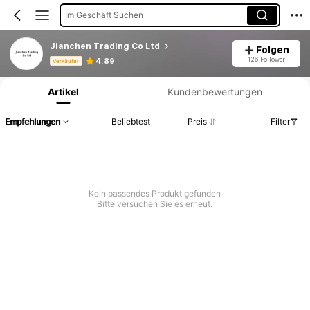
Im Geschäft Suchen
Jianchen Trading Co Ltd
Folgen
Produktinformation: Preisangabe, Verkaufs- und Lagerbestandsdetails.
126 Follower
4.89
Verkäufer
Artikel
Kundenbewertungen
Empfehlungen
Beliebtest
Preis
Filter
Kein passendes Produkt gefunden
Bitte versuchen Sie es erneut.