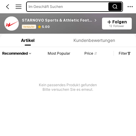
Im Geschäft Suchen
STARNOVO Sports & Athletic Footwear Specialty Stor
Folgen
Produktinformation: Preisangabe, Verkaufs- und Lagerbestandsdetails.
12 Follower
5.00
Verkäufer
Artikel
Kundenbewertungen
Recommended
Most Popular
Price
Filter
Kein passendes Produkt gefunden
Bitte versuchen Sie es erneut.