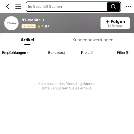
Im Geschäft Suchen
NY-wanbo
Folgen
Produktinformation: Preisangabe, Verkaufs- und Lagerbestandsdetails.
83 Follower
4.87
Verkäufer
Artikel
Kundenbewertungen
Empfehlungen
Beliebtest
Preis
Filter
Kein passendes Produkt gefunden
Bitte versuchen Sie es erneut.