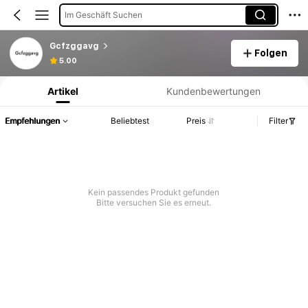
Im Geschäft Suchen
Gcfzggavg
Folgen
Produktinformation: Preisangabe, Verkaufs- und Lagerbestandsdetails.
5.00
Artikel
Kundenbewertungen
Empfehlungen
Beliebtest
Preis
Filter
Kein passendes Produkt gefunden
Bitte versuchen Sie es erneut.