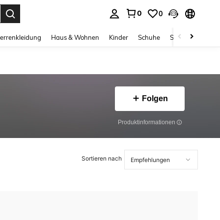
0
0
ess Enter to select.
errenkleidung
Haus & Wohnen
Kinder
Schuhe
Schmuck & Acces
Folgen
Produktinformationen
Sortieren nach