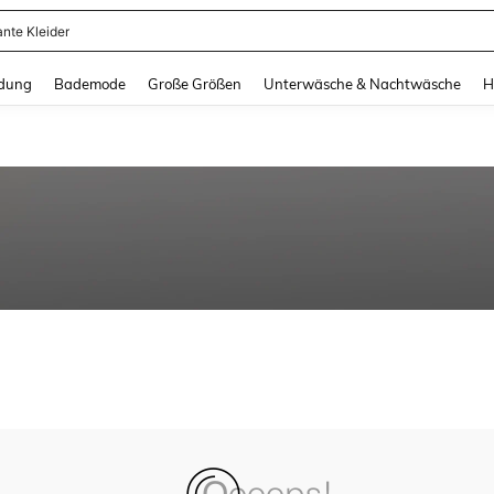
ante Kleider
and down arrow keys to navigate search Zuletzt gesucht and Suche und Finde. Pr
dung
Bademode
Große Größen
Unterwäsche & Nachtwäsche
H