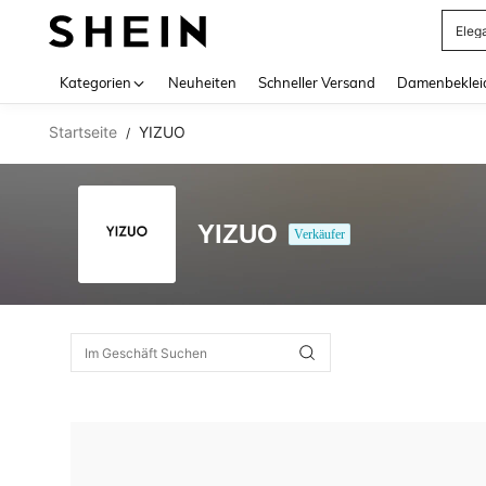
Eleg
Use up 
Kategorien
Neuheiten
Schneller Versand
Damenbeklei
Startseite
YIZUO
/
YIZUO
Verkäufer