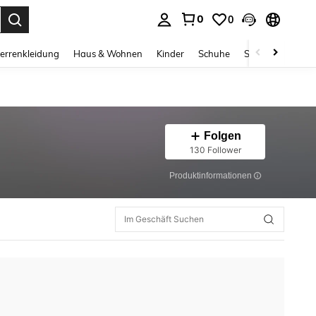
0
0
ess Enter to select.
errenkleidung
Haus & Wohnen
Kinder
Schuhe
Schmuck & Acces
Folgen
130 Follower
Produktinformationen