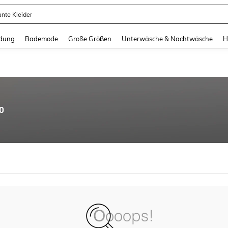
ante Kleider
and down arrow keys to navigate search Zuletzt gesucht and Suche und Finde. Pr
dung
Bademode
Große Größen
Unterwäsche & Nachtwäsche
H
0