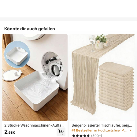
Könnte dir auch gefallen
2 Stücke Waschmaschinen-Auffan
Beiger plissierter Tischläufer, beige
gwanne Tropfschale, wasserdichte
Tischdecke, Geburtstagsfeier-Zub
#1 Bestseller
in Hochzeitsfeier Party-Tischdecke
2
,68€
Bodenschutzmatte für Waschraum,
ehör, Geburtstagsdekoration, hellbr
(500+)