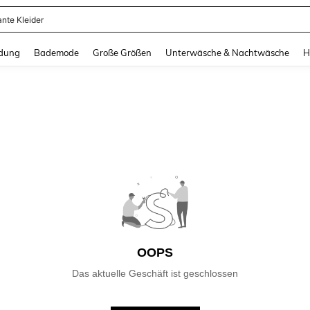
ante Kleider
and down arrow keys to navigate search Zuletzt gesucht and Suche und Finde. Pr
dung
Bademode
Große Größen
Unterwäsche & Nachtwäsche
H
OOPS
Das aktuelle Geschäft ist geschlossen