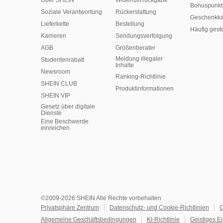
Über SHEIN
Widerruf/Rückgabe
Bonuspunkt
Soziale Verantwortung
Rückerstattung
Geschenkka
Lieferkette
Bestellung
Häufig gest
Karrieren
Sendungsverfolgung
AGB
Größenberater
Meldung illegaler
Studentenrabatt
Inhalte
Newsroom
Ranking-Richtlinie
SHEIN CLUB
​Produktinformationen
SHEIN VIP
Gesetz über digitale
Dienste
Eine Beschwerde
einreichen
©2009-2026 SHEIN Alle Rechte vorbehalten
Privatsphäre Zentrum
Datenschutz- und Cookie-Richtlinien
C
Allgemeine Geschäftsbedingungen
KI-Richtlinie
Geistiges E