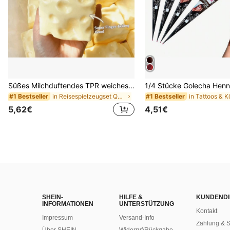
Süßes Milchduftendes TPR weiches quetschbares Dumpling-förmiges Stressabbau-Spielzeug, 5cm niedliches lustiges Quetsch-Stressabbau-Ornament, modisches praktisches Geschenk, geeignet für Geburtstag, Ostern, Halloween, Weihnachten und verschiedene Partygeschenke, stimmungsaufhellend
in Reisespielzeugset Quetschspielzeug für Teenager
in Tattoos & K
#1 Bestseller
#1 Bestseller
5,62€
4,51€
SHEIN-
HILFE &
KUNDENDI
INFORMATIONEN
UNTERSTÜTZUNG
Kontakt
Impressum
Versand-Info
Zahlung & S