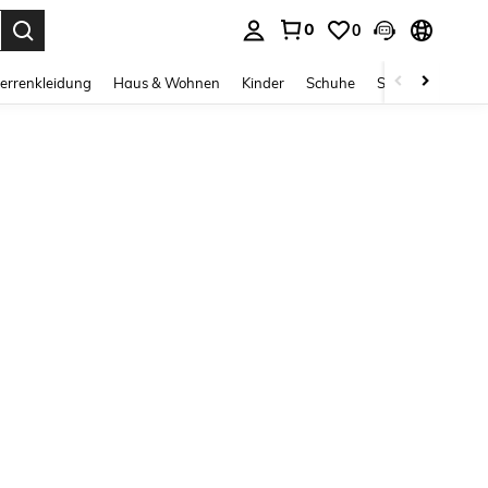
0
0
ess Enter to select.
errenkleidung
Haus & Wohnen
Kinder
Schuhe
Schmuck & Acces