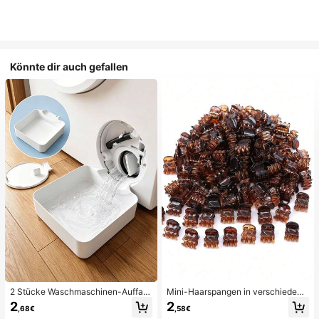
Könnte dir auch gefallen
2 Stücke Waschmaschinen-Auffan
Mini-Haarspangen in verschiedene
gwanne Tropfschale, wasserdichte
n Farben, geeignet für Frauenfrisure
2
2
,68€
,58€
Bodenschutzmatte für Waschraum,
n und dekorative Haaraccessoires,