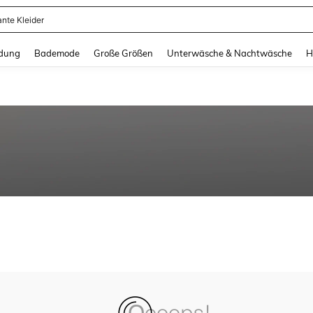
ante Kleider
and down arrow keys to navigate search Zuletzt gesucht and Suche und Finde. Pr
dung
Bademode
Große Größen
Unterwäsche & Nachtwäsche
H