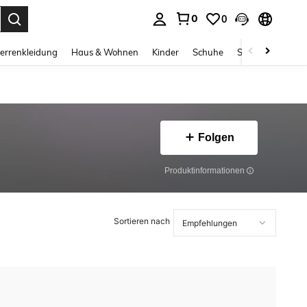
0
0
ess Enter to select.
errenkleidung
Haus & Wohnen
Kinder
Schuhe
Schmuck & Acces
Folgen
Produktinformationen
Sortieren nach