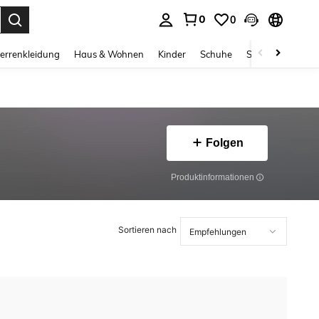
0
0
ess Enter to select.
errenkleidung
Haus & Wohnen
Kinder
Schuhe
Schmuck & Acces
Folgen
Produktinformationen
Sortieren nach