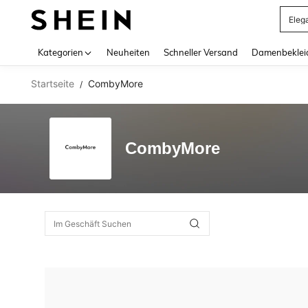
Eleg
Use up 
Kategorien
Neuheiten
Schneller Versand
Damenbeklei
Startseite
CombyMore
/
CombyMore