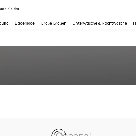
ante Kleider
and down arrow keys to navigate search Zuletzt gesucht and Suche und Finde. Pr
dung
Bademode
Große Größen
Unterwäsche & Nachtwäsche
H