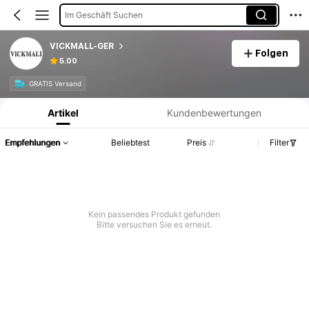
Im Geschäft Suchen
VICKMALL-GER
Folgen
5.00
Produktinformation: Preisangabe, Verkaufs- und Lagerbestandsdetails.
GRATIS Versand
Artikel
Kundenbewertungen
Empfehlungen
Beliebtest
Preis
Filter
Kein passendes Produkt gefunden
Bitte versuchen Sie es erneut.