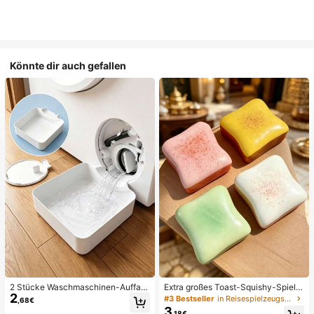
Könnte dir auch gefallen
2 Stücke Waschmaschinen-Auffan
Extra großes Toast-Squishy-Spielz
2
gwanne Tropfschale, wasserdichte
eug, superweiches Buttertoast-Stre
#3 Bestseller
in Reisespielzeugset Quetschspielzeug für Teenager
,68€
Bodenschutzmatte für Waschraum,
ssabbau-Drückspielzeug, erhältlich
3
,18€