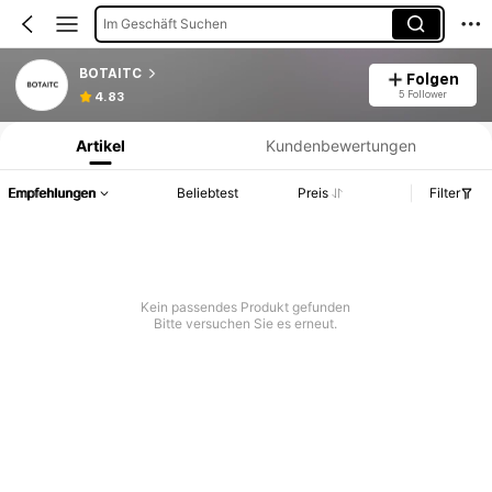
Im Geschäft Suchen
BOTAITC
Folgen
Produktinformation: Preisangabe, Verkaufs- und Lagerbestandsdetails.
5 Follower
4.83
Artikel
Kundenbewertungen
Empfehlungen
Beliebtest
Preis
Filter
Kein passendes Produkt gefunden
Bitte versuchen Sie es erneut.