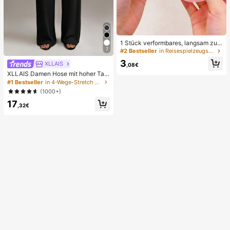
1 Stück verformbares, langsam zur
ückfederndes, transparentes Eisball
7
#2 Bestseller
in Reisespielzeugset Quetschspielzeug für Teenager
-Quetschspielzeug, Stressabbau-Q
3
XLLAIS
uetschspielzeug, Angstlinderungss
,08€
pielzeug, Partygeschenk, Geschen
XLLAIS Damen Hose mit hoher Taill
ktüten-Füllpreis, Geburtstag, Füll-Q
e und geradem Bein, modisch & deh
#1 Bestseller
in 4-Wege-Stretch Frauen Unterteile
uetschspielzeug, ästhetisch
nbar, Herbst/Winter Lässig Schwarz
(1000+)
Frühling, Büro
17
,32€