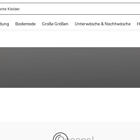
ante Kleider
and down arrow keys to navigate search Zuletzt gesucht and Suche und Finde. Pr
dung
Bademode
Große Größen
Unterwäsche & Nachtwäsche
H