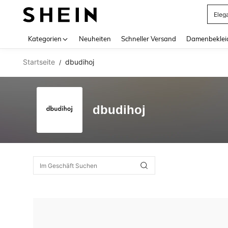
Eleg
Use up 
Kategorien
Neuheiten
Schneller Versand
Damenbeklei
Startseite
dbudihoj
/
dbudihoj