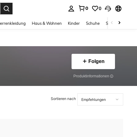
0
0
ess Enter to select.
errenkleidung
Haus & Wohnen
Kinder
Schuhe
Schmuck & Acces
Folgen
Produktinformationen
Sortieren nach