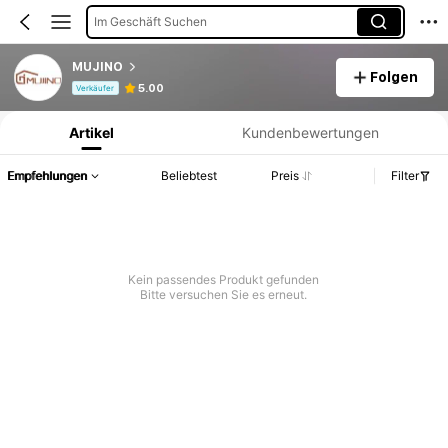
Im Geschäft Suchen
MUJINO
Folgen
Produktinformation: Preisangabe, Verkaufs- und Lagerbestandsdetails.
5.00
Verkäufer
Artikel
Kundenbewertungen
Empfehlungen
Beliebtest
Preis
Filter
Kein passendes Produkt gefunden
Bitte versuchen Sie es erneut.