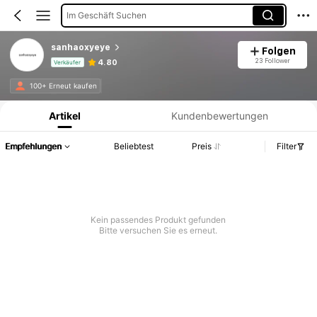
Im Geschäft Suchen
sanhaoxyeye
Folgen
23 Follower
4.80
Verkäufer
Produktinformation: Preisangabe, Verkaufs- und Lagerbestandsdetails.
100+ Erneut kaufen
Artikel
Kundenbewertungen
Empfehlungen
Beliebtest
Preis
Filter
Kein passendes Produkt gefunden
Bitte versuchen Sie es erneut.