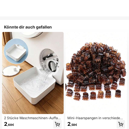
Könnte dir auch gefallen
2 Stücke Waschmaschinen-Auffan
Mini-Haarspangen in verschiedene
gwanne Tropfschale, wasserdichte
n Farben, geeignet für Frauenfrisure
2
2
,68€
,58€
Bodenschutzmatte für Waschraum,
n und dekorative Haaraccessoires,