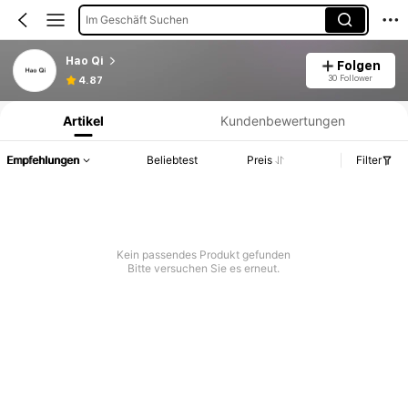
Im Geschäft Suchen
Hao Qi
Folgen
Produktinformation: Preisangabe, Verkaufs- und Lagerbestandsdetails.
30 Follower
4.87
Artikel
Kundenbewertungen
Empfehlungen
Beliebtest
Preis
Filter
Kein passendes Produkt gefunden
Bitte versuchen Sie es erneut.