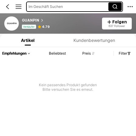
Im Geschäft Suchen
GUANPIN
Folgen
Produktinformation: Preisangabe, Verkaufs- und Lagerbestandsdetails.
637 Follower
4.79
Verkäufer
Artikel
Kundenbewertungen
Empfehlungen
Beliebtest
Preis
Filter
Kein passendes Produkt gefunden
Bitte versuchen Sie es erneut.