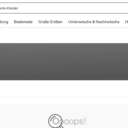
ante Kleider
and down arrow keys to navigate search Zuletzt gesucht and Suche und Finde. Pr
dung
Bademode
Große Größen
Unterwäsche & Nachtwäsche
H