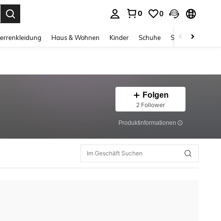
0
0
ess Enter to select.
errenkleidung
Haus & Wohnen
Kinder
Schuhe
Schmuck & Acces
Folgen
2 Follower
Produktinformationen