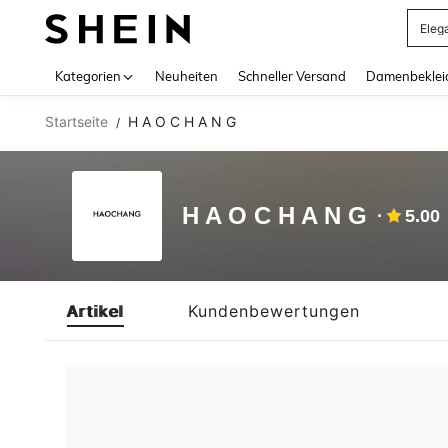
Eleg
Use up 
Kategorien
Neuheiten
Schneller Versand
Damenbeklei
Startseite
H A O C H A N G
/
H A O C H A N G
5.00
Artikel
Kundenbewertungen