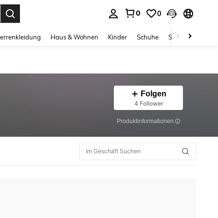
0
0
ess Enter to select.
errenkleidung
Haus & Wohnen
Kinder
Schuhe
Schmuck & Acces
Folgen
4 Follower
Produktinformationen