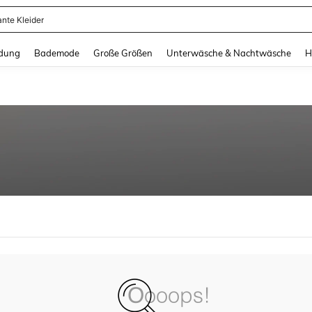
ante Kleider
and down arrow keys to navigate search Zuletzt gesucht and Suche und Finde. Pr
dung
Bademode
Große Größen
Unterwäsche & Nachtwäsche
H