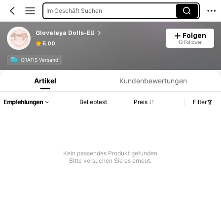
Im Geschäft Suchen
Gloveleya Dolls-EU
Folgen
13 Follower
5.00
Produktinformation: Preisangabe, Verkaufs- und Lagerbestandsdetails.
GRATIS Versand
Artikel
Kundenbewertungen
Empfehlungen
Beliebtest
Preis
Filter
Kein passendes Produkt gefunden
Bitte versuchen Sie es erneut.