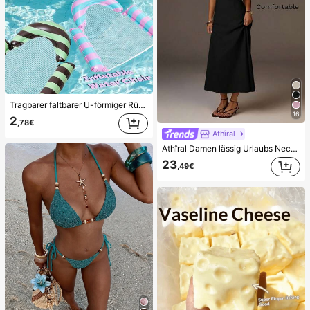
Tragbarer faltbarer U-förmiger Rückenlehnen-Wasserschwimmer, Farbblock-gestreifter Cut Out Mesh-aufblasbarer schwimmender Stuhl, Outdoor-Strand-Heißwasser-Wasserspiel-Schwimmmatte
16
2
,78€
Athîral
Athîral Damen lässig Urlaubs Neckholder ärmelloses Kleid mit offenen Schultern, modische Einfarbig, geeignet für Dates, Partys, Ausflüge, elegantes Kleid
23
,49€