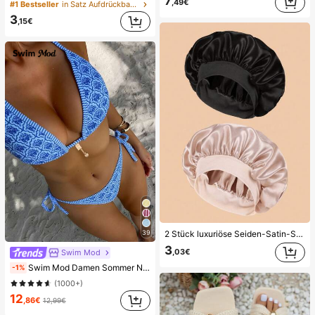
7
,49€
#1 Bestseller
in Satz Aufdrückbare künstliche Nägel
3
,15€
39
2 Stück luxuriöse Seiden-Satin-Schlafmützen, einfarbig, elastische Haarschutzmützen, leicht und bequem für die ganze Nacht, Haarpflege, Dusche, sanfter Sitz auf der Kopfhaut, für sie
3
,03€
Swim Mod
Swim Mod Damen Sommer Neu Gerandeter Neckholder Rückenfreier Bindeseiten Allover-Muster Bikini Set
-1%
(1000+)
12
,86€
12,99€