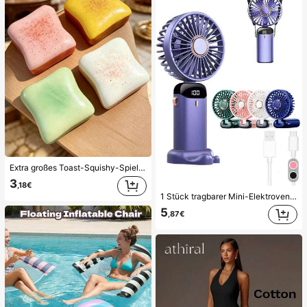
Extra großes Toast-Squishy-Spielzeug, superweiches Buttertoast-Stressabbau-Drückspielzeug, erhältlich in Rosa, Gelb, Weiß und Grün, Stressabbau-Squishy-Spielzeug -- perfekt für Geburtstags- und Feiertagsgeschenke, tägliche kleine Überraschungsgeschenke, Kawaii, stimmungsaufhellend
3
,18€
1 Stück tragbarer Mini-Elektroventilator, tragbarer USB-aufladbarer Ventilator, Nackenventilator, USB-Ventilator, 5 Geschwindigkeitsstufen, mit digitaler Anzeige und Trageschlaufe, tragbarer Ventilator, Turbo-Ventilator, Make-up-Ventilator für Frauen, geeignet für Büroschreibtisch, Studentenwohnheim, 800mAh, Reisen
5
,87€