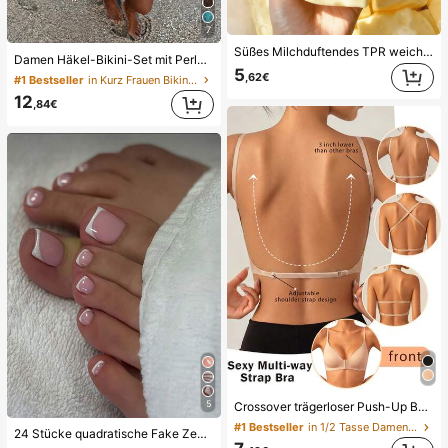
7
Süßes Milchduftendes TPR weiches quetschbares Dumpling-förmiges Stressabbau-Spielzeug, 5cm niedliches lustiges Quetsch-Stressabbau-Ornament, modisches praktisches Geschenk, geeignet für Geburtstag, Ostern, Halloween, Weihnachten und verschiedene Partygeschenke, stimmungsaufhellend
Damen Häkel-Bikini-Set mit Perlen, Neckholder, rückenfrei, sexy, 2-teiliger Badeanzug im Boho-Stil, geeignet für Strand, Urlaub und Poolparty im Sommer, Resort-Wear
5
,62€
#1 Bestseller
in Kurz Frauen Bikini-Sets
12
,84€
5
Crossover trägerloser Push-Up BH, nahtloses U-Rücken Design unsichtbarer BH geeignet für verschiedene Kleider, verstellbare Träger, hautfarbene nahtlose Unterwäsche für Hochzeit/Party, schick & elegant, ganztägiger Komfort
#1 Bestseller
in 1/2 Tasse Damen BHs & Bralettes
24 Stücke quadratische Fake Zehennägel Aufkleber für neue Nagelkunst! Modischer Retro-Nude-Weiß-Basis, Wolkenweiß-Trimm Französisch Fake Zehennagel Set, elegantes cremiges Französisch Fullcover Fake Zehennagel Set, entworfen für Frauen und Mädchen. Set beinhaltet 1 Klebeblatt und 1 Mini-Nagelfeile, Gelee-Gel, Zufallslieferung. Aufklebe-Nägel, Nagelkunst-Zubehör, Nagel-Produkte.