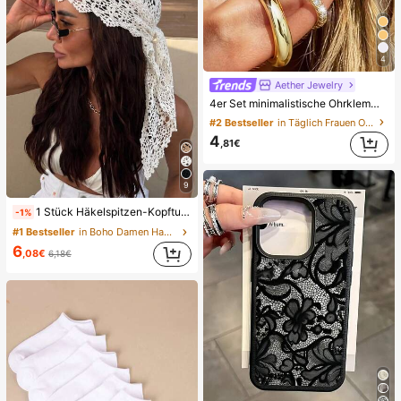
4
Aether Jewelry
4er Set minimalistische Ohrklemmen mit kubischem Zirkonia - Stapelbar, keine Piercing erforderlich, geeignet für den täglichen Büroalltag (4er Set, nicht 4 Paar), Geschenk für sie
#2 Bestseller
in Täglich Frauen Ohrringe
4
,81€
9
1 Stück Häkelspitzen-Kopftuch, Boho-Stil gestricktes Kopfband, französisches Vintage-Haarband mit Durchbruchmuster, Sommer-Strand-Haaraccessoire für Frauen, Boho-Chic
-1%
#1 Bestseller
in Boho Damen Haarschmuck
6
,08€
6,18€