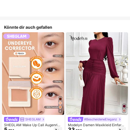
Könnte dir auch gefallen
4
SHEGLAM
#BescheideneEleganz
SHEGLAM Wake Up Call Augenring
Modelyn Damen Maxikleid Einfarbi
5
33
e Color Corrector-Peach Marken-S
g mit rundem Ausschnitt, Laternenä