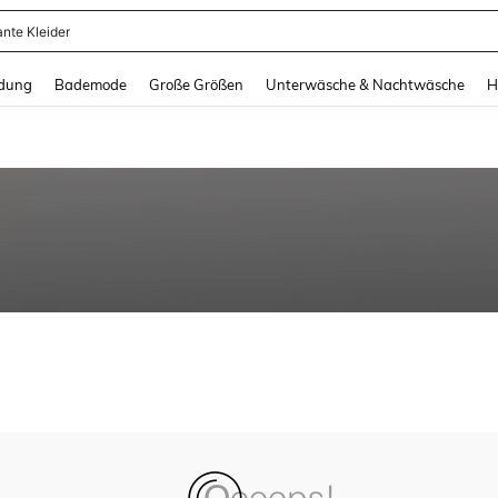
ante Kleider
and down arrow keys to navigate search Zuletzt gesucht and Suche und Finde. Pr
dung
Bademode
Große Größen
Unterwäsche & Nachtwäsche
H