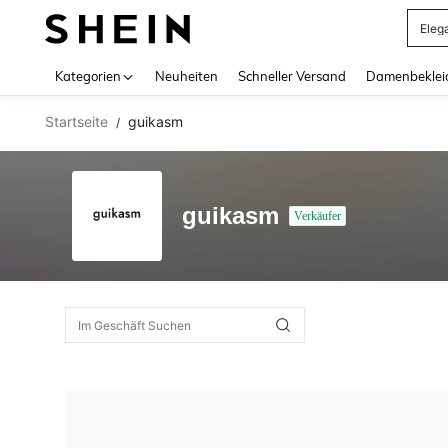
Eleg
Use up 
Kategorien
Neuheiten
Schneller Versand
Damenbeklei
Startseite
guikasm
/
guikasm
Verkäufer