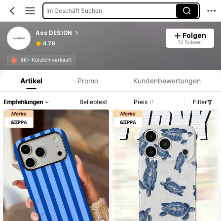
Im Geschäft Suchen
Aos DESIGN
Folgen
72 Follower
4.78
Produktinformation: Preisangabe, Verkaufs- und Lagerbestandsdetails.
6K+ Kürzlich verkauft
Artikel
Promo
Kundenbewertungen
Empfehlungen
Beliebtest
Preis
Filter