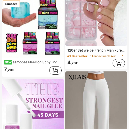
120er Set weiße French Maniküre & Pediküre, mittelgroße quadratische Press-On Nägel, modisches minimalistisches Design, vorgeklebte Nagelsticker, glänzender reiner French-Stil, geeignet für den täglichen Gebrauch von Frauen, inklusive Aufbewahrungsbox, Clean Girl Ästhetik
#1 Bestseller
in Französisch Aufdrücken der Nägel
4
asmodee NeeDoh Schylling 1 Stück zufälliges Squishy-Spielzeug Stresswürfel, langsam zurückfedernder weicher sensorischer Quetschball, handgehaltenes Spielzeug zur Angstlinderung für den Schreibtisch (zufällig versendete Außenverpackung)
NEW
,73€
7
,20€