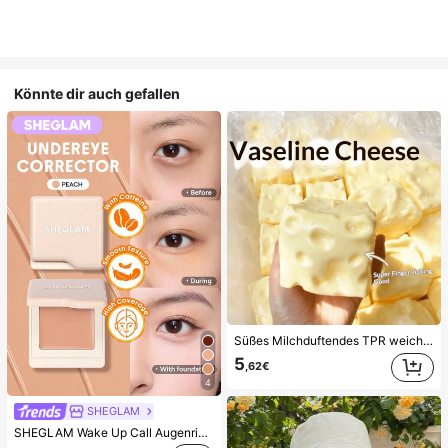
Könnte dir auch gefallen
Süßes Milchduftendes TPR weiches quetschbares Dumpling-förmiges Stressabbau-Spielzeug, 5cm niedliches lustiges Quetsch-Stressabbau-Ornament, modisches praktisches Geschenk, geeignet für Geburtstag, Ostern, Halloween, Weihnachten und verschiedene Partygeschenke, stimmungsaufhellend
5
,62€
4
SHEGLAM
SHEGLAM Wake Up Call Augenringe Color Corrector-Peach Marken-Schönheit Kosmetik Make-up für Frauen und Mädchen