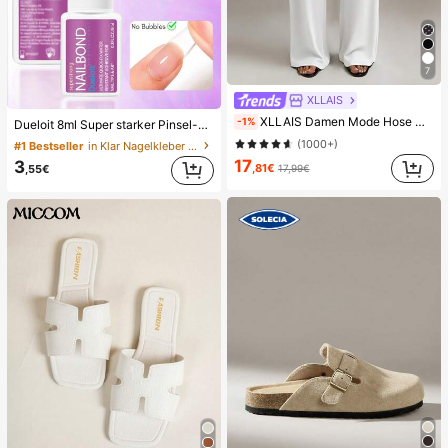
7
XLLAIS
XLLAIS Damen Mode Hose mit hoher Taille und geradem Bein, Herbst/Winter Lässig Weiß Frühling, Arbeit bis Wochenende
-1%
Dueloit 8ml Super starker Pinsel-Nagelkleber, geeignet für Acrylnägel, Nagelspitzen und Press-On Kunstnägel, kann gebrochene Nägel reparieren, Acryl-Nagelkleber/Nagelkleber/Nagelgel, langanhaltend
(1000+)
#1 Bestseller
in Klar Nagelkleber & Klebstoff
17
3
,81€
17,99€
,55€