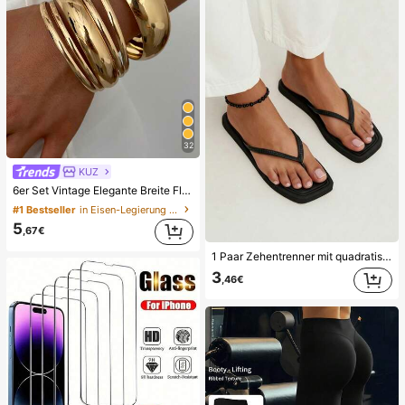
32
KUZ
6er Set Vintage Elegante Breite Flache Metall Armreifen, geeignet für Damen Alltag, Party, Urlaub Anlässe, Geschenk, Leiser Luxus
#1 Bestseller
in Eisen-Legierung Frauen Armbänder
5
,67€
1 Paar Zehentrenner mit quadratischer Zehenpartie, 2 Farben erhältlich, Schlangenhaut-geprägte Riemen, rutschfeste EVA-Sohle, flache lässige Hausschuhe, geeignet für Strand, Urlaub und tägliche Sommerkleidung, perfekt für den täglichen Gebrauch, Innen-/Außenaktivitäten, Reisen und Feiertage oder als Geschenk zum Schulanfang
3
,46€