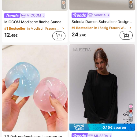
14
15
Solecia
MICCOM
Solecia Damen Schnallen-Design Alltag Reise Lässig Hausschuhe
MICCOM Modische flache Sandalen für Damen, quadratische Zehenpartie, offene Zehen, Schwarz, neue vielseitige Damen-Flachslipper für Frühling/Sommer, für den Alltag
#1 Bestseller
in Lässig Frauen Wohnungen
#1 Bestseller
in Modisch Frauen Rutschen
24
12
,24€
,49€
12
0,15€ sparen
MUSERA
1 Stück verformbares, langsam zurückfederndes, transparentes Eisball-Quetschspielzeug, Stressabbau-Quetschspielzeug, Angstlinderungsspielzeug, Partygeschenk, Geschenktüten-Füllpreis, Geburtstag, Füll-Quetschspielzeug, ästhetisch