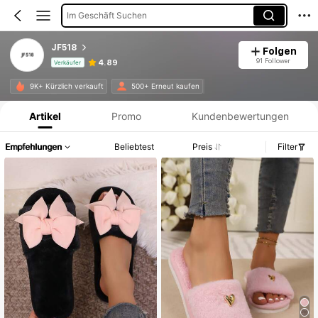
Im Geschäft Suchen
JF518
Folgen
91 Follower
4.89
Verkäufer
Produktinformation: Preisangabe, Verkaufs- und Lagerbestandsdetails.
9K+ Kürzlich verkauft
500+ Erneut kaufen
Artikel
Promo
Kundenbewertungen
Empfehlungen
Beliebtest
Preis
Filter