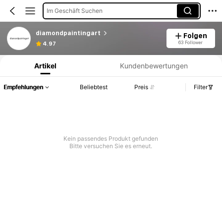
Im Geschäft Suchen
diamondpaintingart
Folgen
Produktinformation: Preisangabe, Verkaufs- und Lagerbestandsdetails.
63 Follower
4.97
Artikel
Kundenbewertungen
Empfehlungen
Beliebtest
Preis
Filter
Kein passendes Produkt gefunden
Bitte versuchen Sie es erneut.