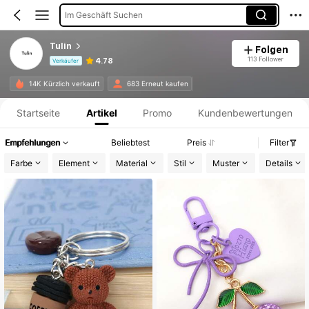
Im Geschäft Suchen
Tulin
Folgen
113 Follower
4.78
Verkäufer
Produktinformation: Preisangabe, Verkaufs- und Lagerbestandsdetails.
14K Kürzlich verkauft
683 Erneut kaufen
Startseite
Artikel
Promo
Kundenbewertungen
Empfehlungen
Beliebtest
Preis
Filter
Farbe
Element
Material
Stil
Muster
Details