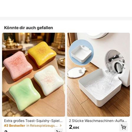
Könnte dir auch gefallen
Extra großes Toast-Squishy-Spielz
2 Stücke Waschmaschinen-Auffan
eug, superweiches Buttertoast-Stre
gwanne Tropfschale, wasserdichte
#3 Bestseller
in Reisespielzeugset Quetschspielzeug für Teenager
2
,68€
ssabbau-Drückspielzeug, erhältlich
Bodenschutzmatte für Waschraum,