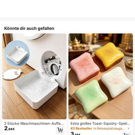
Könnte dir auch gefallen
2 Stücke Waschmaschinen-Auffan
Extra großes Toast-Squishy-Spielz
2
gwanne Tropfschale, wasserdichte
eug, superweiches Buttertoast-Stre
#3 Bestseller
in Reisespielzeugset Quetschspielzeug für Teenager
,68€
Bodenschutzmatte für Waschraum,
ssabbau-Drückspielzeug, erhältlich
3
,18€