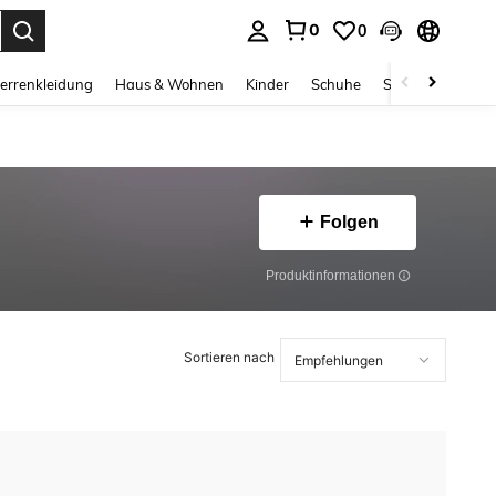
0
0
ess Enter to select.
errenkleidung
Haus & Wohnen
Kinder
Schuhe
Schmuck & Acces
Folgen
Produktinformationen
Sortieren nach