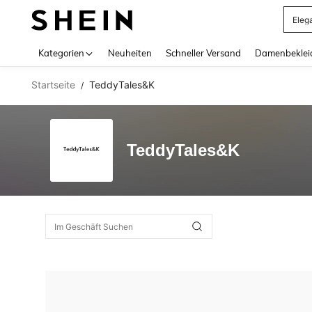
Eleg
Use up 
Kategorien
Neuheiten
Schneller Versand
Damenbeklei
Startseite
TeddyTales&K
/
TeddyTales&K