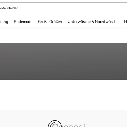
ante Kleider
and down arrow keys to navigate search Zuletzt gesucht and Suche und Finde. Pr
dung
Bademode
Große Größen
Unterwäsche & Nachtwäsche
H