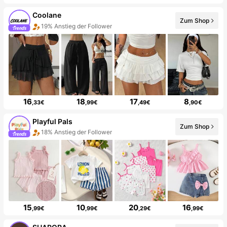
Coolane
Zum Shop
19% Anstieg der Follower
16
18
17
8
,33€
,99€
,49€
,90€
Playful Pals
Zum Shop
18% Anstieg der Follower
15
10
20
16
,99€
,99€
,29€
,99€