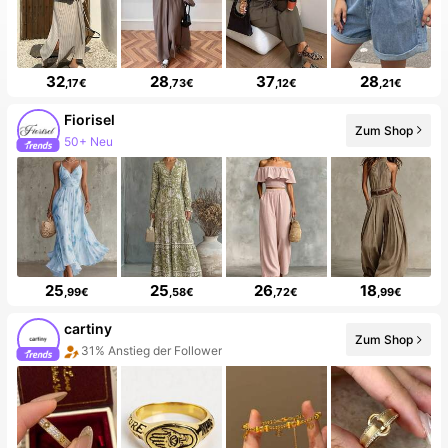
32
28
37
28
,17€
,73€
,12€
,21€
Fiorisel
Zum Shop
24% Anstieg der Follower
25
25
26
18
,99€
,58€
,72€
,99€
cartiny
Zum Shop
50+ Neu