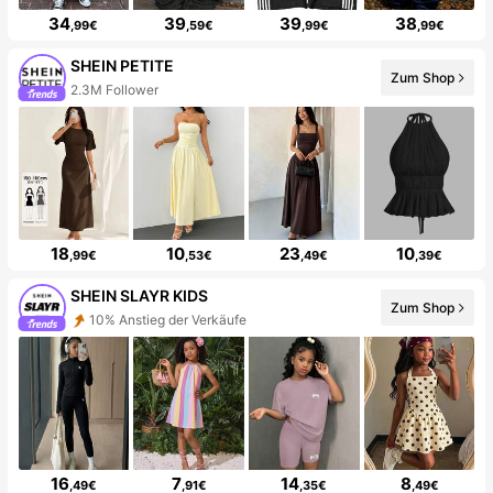
34
39
39
38
,99€
,59€
,99€
,99€
SHEIN PETITE
Zum Shop
2.3M Follower
18
10
23
10
,99€
,53€
,49€
,39€
SHEIN SLAYR KIDS
Zum Shop
10% Anstieg der Verkäufe
16
7
14
8
,49€
,91€
,35€
,49€