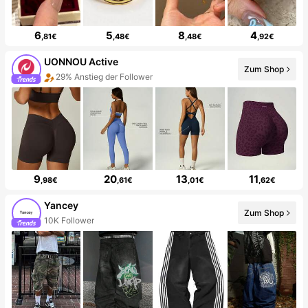
6
5
8
4
,81€
,48€
,48€
,92€
UONNOU Active
Zum Shop
29% Anstieg der Follower
9
20
13
11
,98€
,61€
,01€
,62€
Yancey
Zum Shop
10K Follower