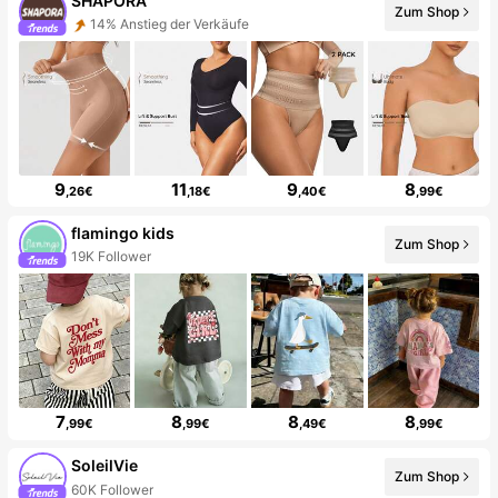
SHAPORA
Zum Shop
14% Anstieg der Verkäufe
9
11
9
8
,26€
,18€
,40€
,99€
flamingo kids
Zum Shop
19K Follower
7
8
8
8
,99€
,99€
,49€
,99€
SoleilVie
Zum Shop
60K Follower