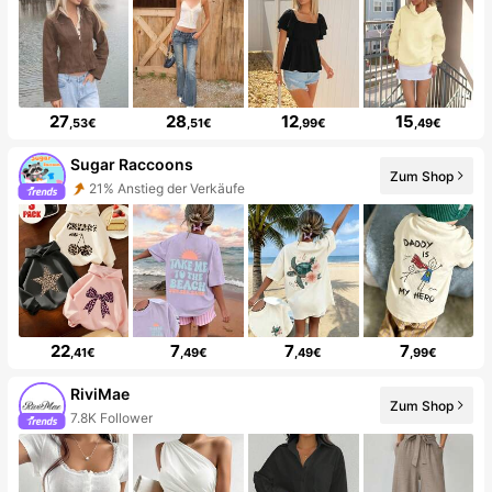
27
28
12
15
,53€
,51€
,99€
,49€
Sugar Raccoons
Zum Shop
21% Anstieg der Verkäufe
22
7
7
7
,41€
,49€
,49€
,99€
RiviMae
Zum Shop
7.8K Follower