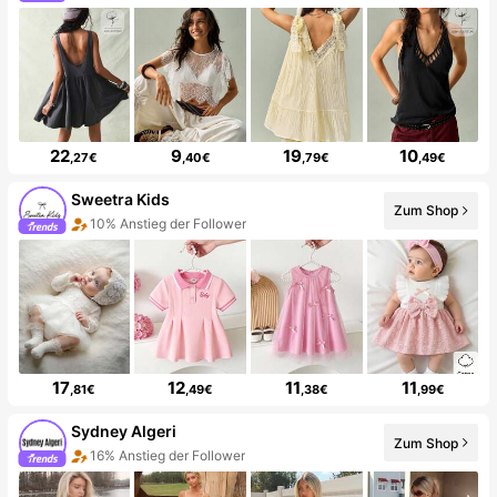
22
9
19
10
,27€
,40€
,79€
,49€
Sweetra Kids
Zum Shop
10% Anstieg der Follower
17
12
11
11
,81€
,49€
,38€
,99€
Sydney Algeri
Zum Shop
16% Anstieg der Follower