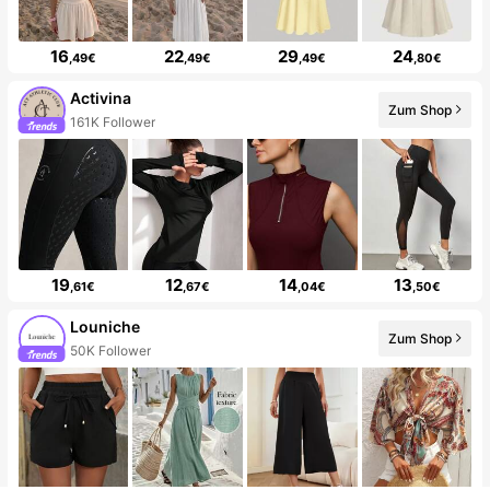
16
22
29
24
,49€
,49€
,49€
,80€
Activina
Zum Shop
161K Follower
19
12
14
13
,61€
,67€
,04€
,50€
Louniche
Zum Shop
50K Follower