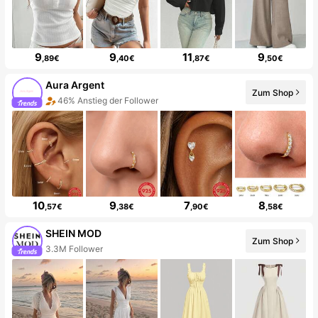
9
9
11
9
,89€
,40€
,87€
,50€
Aura Argent
Zum Shop
46% Anstieg der Follower
10
9
7
8
,57€
,38€
,90€
,58€
SHEIN MOD
Zum Shop
3.3M Follower