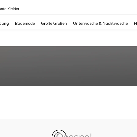
ante Kleider
and down arrow keys to navigate search Zuletzt gesucht and Suche und Finde. Pr
dung
Bademode
Große Größen
Unterwäsche & Nachtwäsche
H