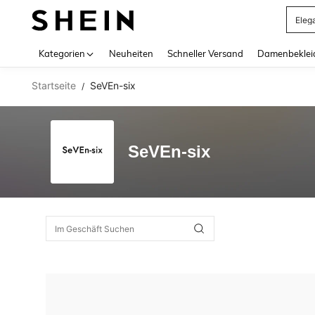
Eleg
Use up 
Kategorien
Neuheiten
Schneller Versand
Damenbeklei
Startseite
SeVEn-six
/
SeVEn-six