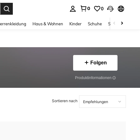
0
0
ess Enter to select.
errenkleidung
Haus & Wohnen
Kinder
Schuhe
Schmuck & Acces
Folgen
Produktinformationen
Sortieren nach