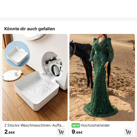
Könnte dir auch gefallen
2 Stücke Waschmaschinen-Auffan
Hochzeitskleider
NEW
gwanne Tropfschale, wasserdichte
2
9
,68€
,99€
Bodenschutzmatte für Waschraum,