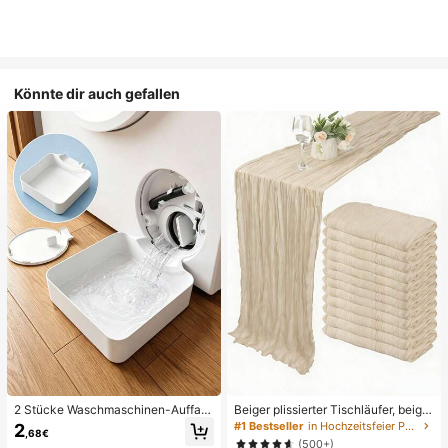
Könnte dir auch gefallen
2 Stücke Waschmaschinen-Auffan
Beiger plissierter Tischläufer, beige
gwanne Tropfschale, wasserdichte
Tischdecke, Geburtstagsfeier-Zub
#1 Bestseller
in Hochzeitsfeier Party-Tischdecke
2
,68€
Bodenschutzmatte für Waschraum,
ehör, Geburtstagsdekoration, hellbr
(500+)