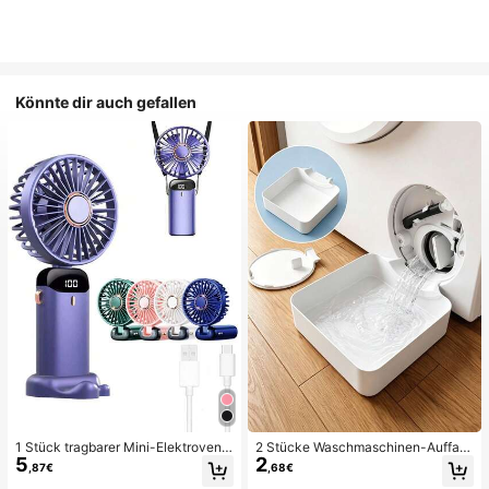
Könnte dir auch gefallen
1 Stück tragbarer Mini-Elektroventil
2 Stücke Waschmaschinen-Auffan
5
2
ator, tragbarer USB-aufladbarer Ve
gwanne Tropfschale, wasserdichte
,87€
,68€
ntilator, Nackenventilator, USB-Ven
Bodenschutzmatte für Waschraum,