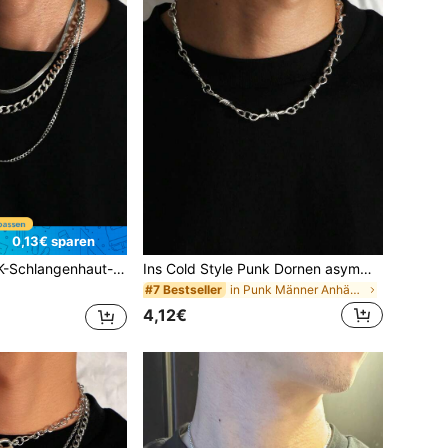
0,13€ sparen
chmuck-Set, Hip-Hop-Kette, Hip-Hop-Edelstahl-NK-große Kettenerkette für Männer und Frauen, Hip-Hop-Accessoires für Männer, Unisex-Halsketten-Set
Ins Cold Style Punk Dornen asymmetrische Halskette, Unisex Hip-Hop vielseitige Sweatshirt Schlüsselbein Kette
in Punk Männer Anhänger Halsketten
#7 Bestseller
4,12€