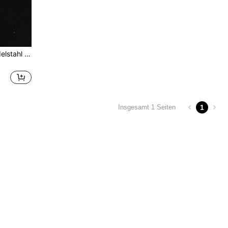
Vintage Gothic Stil Stern Edelstahl Kette Halskette, Unisex
1
Insgesamt 1 Seiten