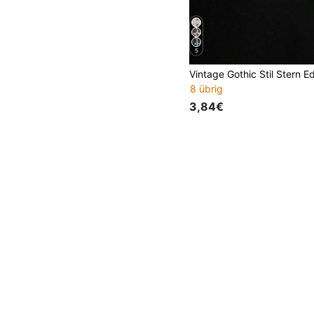
5
8 übrig
3,84€