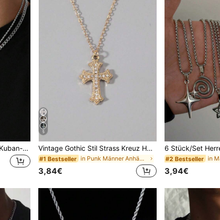
5
2er/Set Doppelreihige Seil-Kuban-Kette mit Strass-Kreuzanhänger, Unisex vielseitige Schlüsselbein-Kette
Vintage Gothic Stil Strass Kreuz Halskette, verblassungsresistent, modische unisex Hiphop Kette Halskette
in Punk Männer Anhänger Halsketten
in M
#1 Bestseller
#2 Bestseller
3,84€
3,94€