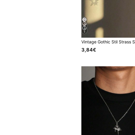
5
3,84€