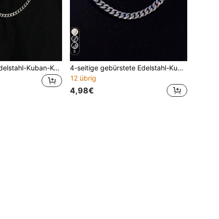
5
Minimalistische Edelstahl-Kuban-Kette für Herren, vielseitiges Hip-Hop-Accessoire
4-seitige gebürstete Edelstahl-Kuban-Kette, europäischer & amerikanischer Hip-Hop-Stil, nicht verblassend für Herren
12 übrig
4,98€