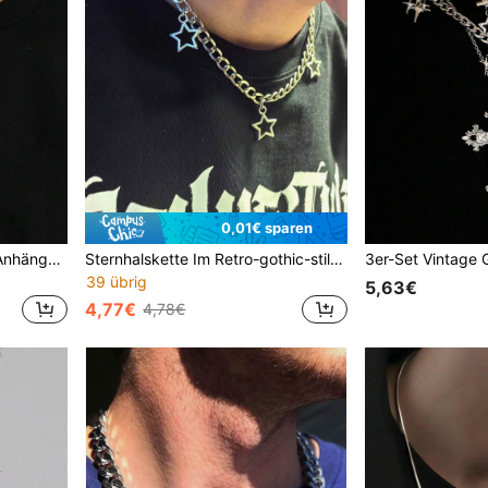
0,01€ sparen
Gotischer Schmuck Dolch Anhänger Halskette mit Schwert, Halskette aus Edelstahlkette, Kreuz Halskette für Männer und Frauen
Sternhalskette Im Retro-gothic-stil Für Männer, High-end-hip-hop-mode, Vielseitige Halskette Mit Anhänger Für Jungen, Einzigartiges Design-accessoire
39 übrig
5,63€
4,77€
4,78€