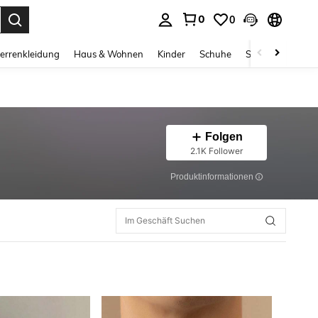
0
0
ess Enter to select.
errenkleidung
Haus & Wohnen
Kinder
Schuhe
Schmuck & Acces
Folgen
2.1K Follower
Produktinformationen