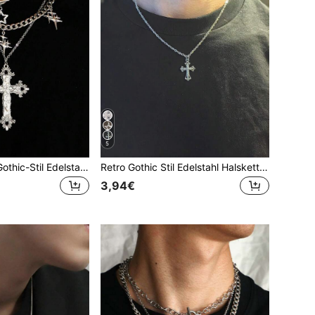
5
3er-Set Vintage Gothic-Stil Edelstahl-Halskette mit Strass-Stern, Kreuz und Panzerkette für Herren
Retro Gothic Stil Edelstahl Halskette mit Strass besetztem Stern- und Kreuz-Design für Frauen und Männer
3,94€