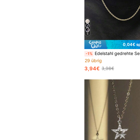
5
0,04€ s
Edelstahl gedrehte Seilkette Halskette, U
-1%
29 übrig
3,94€
3,98€