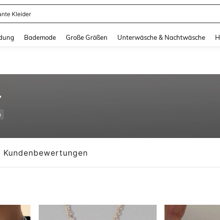
erkleid Damen
and down arrow keys to navigate search Zuletzt gesucht and Suche und Finde. Pr
dung
Bademode
Große Größen
Unterwäsche & Nachtwäsche
H
7
n
Kundenbewertungen