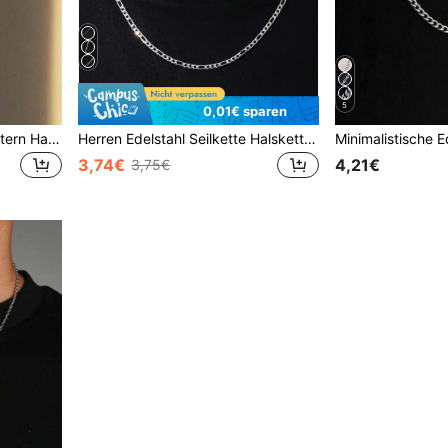
5
0,01€ sparen
Vintage Gothic Stil Strass Stern Halskette aus Edelstahl, unisex
Herren Edelstahl Seilkette Halskette für Frauen Hiphop europäischen und amerikanischen Stil
3,74€
4,21€
3,75€