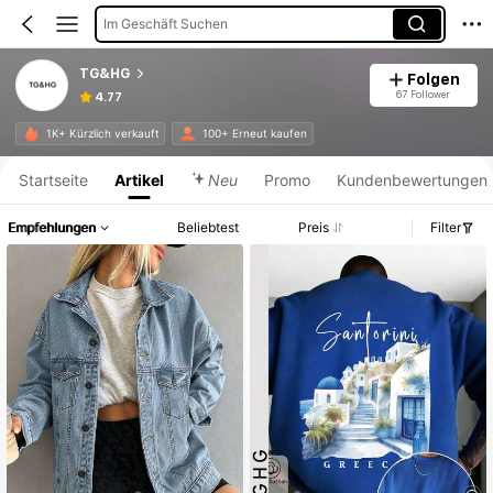
Im Geschäft Suchen
TG&HG
Folgen
67 Follower
4.77
Produktinformation: Preisangabe, Verkaufs- und Lagerbestandsdetails.
1K+ Kürzlich verkauft
100+ Erneut kaufen
Startseite
Artikel
Neu
Promo
Kundenbewertungen
Empfehlungen
Beliebtest
Preis
Filter