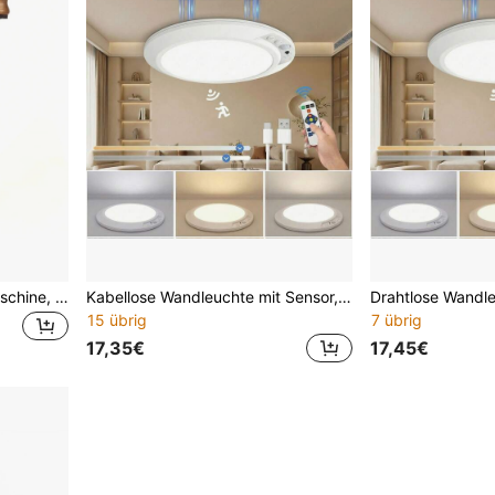
Kaffeemühle und Kaffeemaschine, Kaffeemühle, Espresso Kaffee, Kaffeemühle, manuelle Kaffeemühle, Kaffeezubehör, Nussmühle, Vintage Klassisches nostalgisches Design, Küchenutensilien, Kaffeedekoration, geeignet für Vatertag, Muttertag
Kabellose Wandleuchte mit Sensor, Schrankleuchte, wiederaufladbare Deckenleuchte, kabellose Sensor-Deckenleuchte, Nachtlicht, für den Innenbereich, keine Verkabelung erforderlich, batteriebetriebene LED-Leuchte mit Fernbedienung, geeignet für Schlafzimmer, Wohnzimmer, Badezimmer, Zuhause und Küchen-Dekorationsbeleuchtung; batteriebetriebene Deckenleuchte
15 übrig
7 übrig
17,35€
17,45€