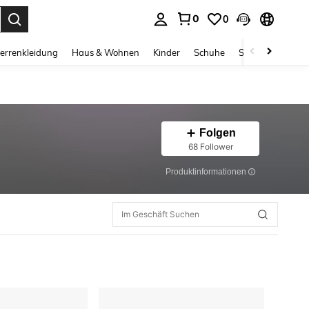
0
0
ess Enter to select.
errenkleidung
Haus & Wohnen
Kinder
Schuhe
Schmuck & Acces
Folgen
68 Follower
Produktinformationen