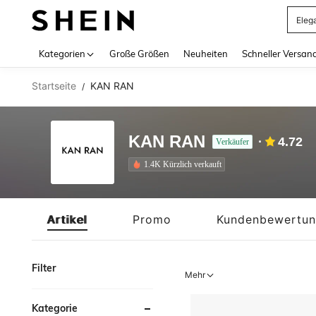
Eleg
Use up 
Kategorien
Große Größen
Neuheiten
Schneller Versan
Startseite
KAN RAN
/
KAN RAN
4.72
Verkäufer
1.4K Kürzlich verkauft
Artikel
Promo
Kundenbewertu
Filter
Mehr
Kategorie