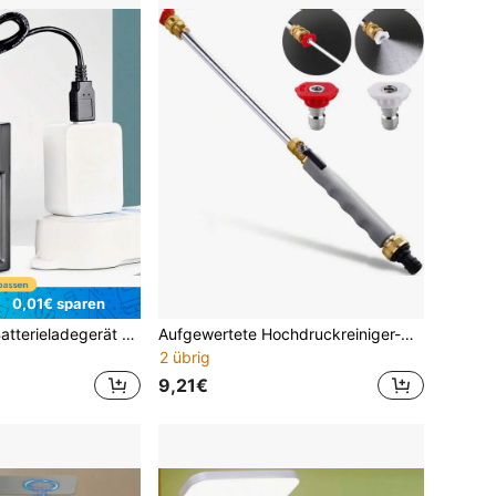
0,01€ sparen
4-Fach AA/AAA Batterieladegerät mit LCD-Anzeige, für Spielekonsolen, Fernbedienungen und andere Geräte
Aufgewertete Hochdruckreiniger-Düse (kompatibel mit Gartenschlauch), enthält 2 Hochdruckdüsen und Schnellkupplungsadapter | Hydro Jet Hochdruck-Reinigungsgerät
2 übrig
9,21€