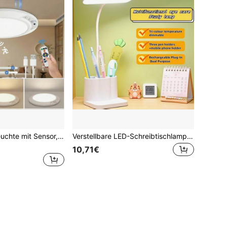
Drahtlose Wandleuchte mit Sensor, Schrankleuchte, wiederaufladbare Deckenleuchte, drahtlose Sensor-Deckenleuchte, Nachtlicht, für den Innenbereich, keine Verkabelung erforderlich, batteriebetriebene LED-Leuchte mit Fernbedienung, geeignet für Schlafzimmer, Wohnzimmer, Badezimmer, Zuhause und Küchenbeleuchtung; batteriebetriebene Deckenleuchte
Verstellbare LED-Schreibtischlampe mit Touch-Steuerung, Augenschutz-Funktionen, 3 Farbtemperatur-Modi und integriertem Stifthalter; USB-aufladbar über Adapter. Ideal zum Lesen, für Schlafzimmer und den Heimgebrauch; kann auch als Handyhalter verwendet werden.
10,71€