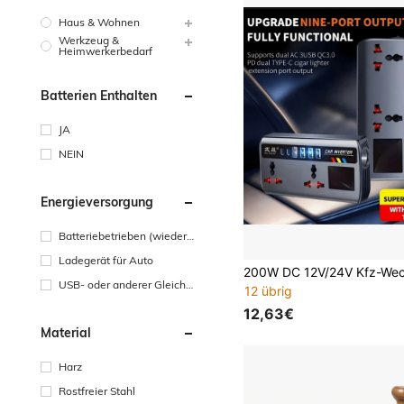
Haus & Wohnen
Werkzeug &
Heimwerkerbedarf
Batterien Enthalten
JA
NEIN
Energieversorgung
Batteriebetrieben (wiedera
ufladbare Batterie)
Ladegerät für Auto
USB- oder anderer Gleichst
12 übrig
romanschluss
12,63€
Material
Harz
Rostfreier Stahl