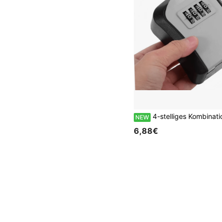
4-stelliges Kombinationsschloss Wandmontierter Schlüsselhalter, sichere Schlüsselaufbewahrungsbox Organizer für Zuhause Büro Schlafzimmer Eingangsberei
NEW
6,88€