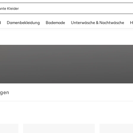
ante Kleider
and down arrow keys to navigate search Zuletzt gesucht and Suche und Finde. Pr
d
Damenbekleidung
Bademode
Unterwäsche & Nachtwäsche
H
ngen