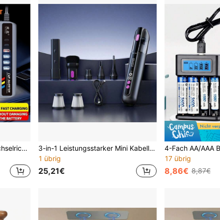
200W DC 12V/24V Kfz-Wechselrichter mit 4 USB-Anschlüssen und 2 Typ-C-Anschlüssen, geeignet für Limousinen, SUVs und Roadtrips, wird in die Zigarettenanzünderbuchse des Autos eingesteckt
3-in-1 Leistungsstarker Mini Kabelloser Autostaubsauger, USB aufladbarer Handstaubsauger für Zuhause, Tastatur, Sofa Reinigung, Staubsauger/Gebläse, Reinigungsbedarf, Staubentfernung, Aufblasen von Luftballons, Schwimmringen und kleinen Aufblasbaren
1 übrig
17 übrig
25,21€
8,86€
8,87€