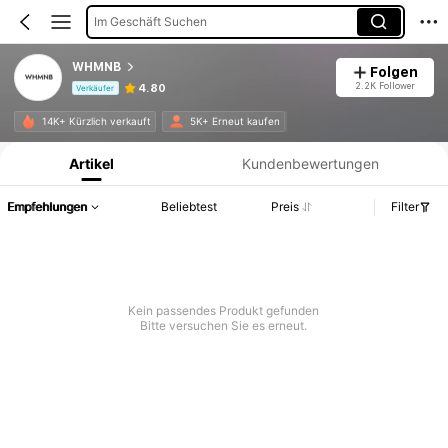
Im Geschäft Suchen
WHMNB
Folgen
2.2K Follower
4.80
Verkäufer
Produktinformation: Preisangabe, Verkaufs- und Lagerbestandsdetails.
14K+ Kürzlich verkauft
5K+ Erneut kaufen
Artikel
Kundenbewertungen
Empfehlungen
Beliebtest
Preis
Filter
Kein passendes Produkt gefunden
Bitte versuchen Sie es erneut.