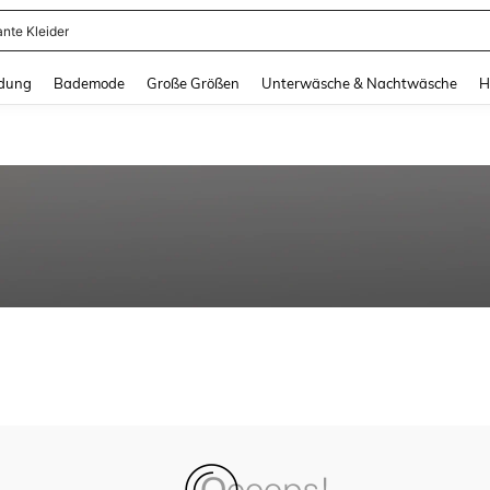
ante Kleider
and down arrow keys to navigate search Zuletzt gesucht and Suche und Finde. Pr
dung
Bademode
Große Größen
Unterwäsche & Nachtwäsche
H