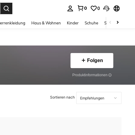
0
0
ess Enter to select.
errenkleidung
Haus & Wohnen
Kinder
Schuhe
Schmuck & Acces
Folgen
Produktinformationen
Sortieren nach