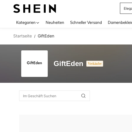
Eleg
Use up 
Kategorien
Neuheiten
Schneller Versand
Damenbeklei
Startseite
GiftEden
/
GiftEden
Verkäufer