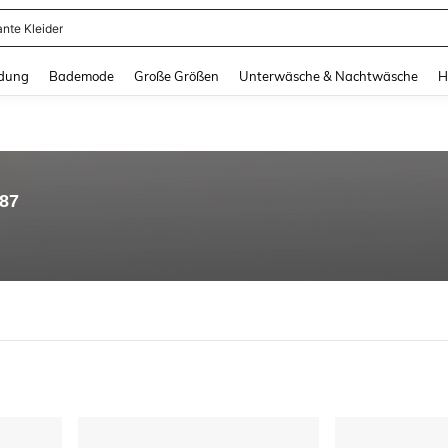
ante Kleider
and down arrow keys to navigate search Zuletzt gesucht and Suche und Finde. Pr
dung
Bademode
Große Größen
Unterwäsche & Nachtwäsche
H
.87