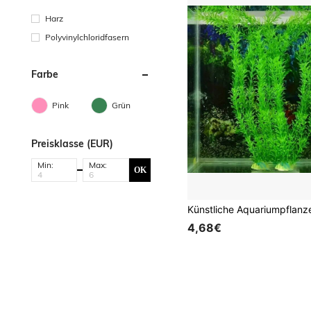
Harz
Polyvinylchloridfasern
Farbe
Pink
Grün
Preisklasse (EUR)
Min:
Max:
OK
4,68€