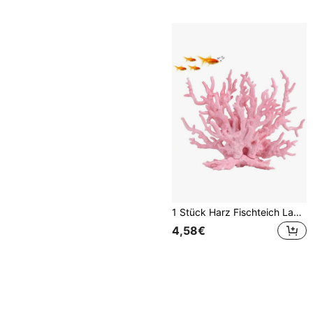
1 Stück Harz Fischteich Landschaftsdekoration, rosa simulierte weiche Koralle, künstliches Aquarium Gras, Fake Koralle, Fischteich Dekoration für Meerwasseraquarium
4,58€