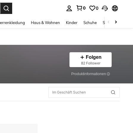
0
0
ess Enter to select.
errenkleidung
Haus & Wohnen
Kinder
Schuhe
Schmuck & Acces
Folgen
82 Follower
Produktinformationen