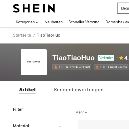
Eleg
Use up 
Kategorien
Neuheiten
Schneller Versand
Damenbeklei
Startseite
TiaoTiaoHuo
/
TiaoTiaoHuo
4
Verkäufer
1K+ Kürzlich verkauft
100+ Erneut kaufen
Artikel
Kundenbewertungen
Filter
Mehr
Material