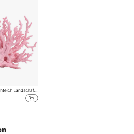
1 Stück Harz Fischteich Landschaftsdekoration, rosa simulierte weiche Koralle, künstliches Aquarium Gras, Fake Koralle, Fischteich Dekoration für Meerwasseraquarium
en